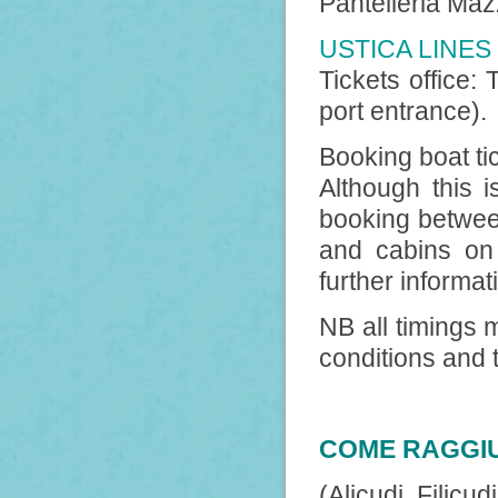
Pantelleria Maz
USTICA LINES
Tickets office: 
port entrance).
Booking boat ti
Although this 
booking between
and cabins on 
further informat
NB all timings 
conditions and 
COME RAGGIU
(Alicudi, Filicu