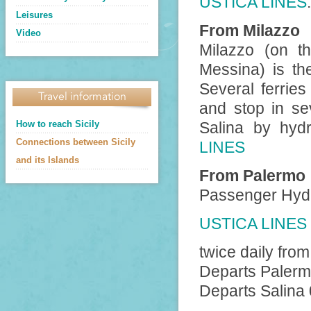
USTICA LINES
Leisures
From Milazzo
Video
Milazzo (on t
Messina) is th
Several ferries
Travel information
and stop in se
How to reach Sicily
Salina by hyd
Connections between Sicily
LINES
and its Islands
From Palermo
Passenger Hydro
USTICA LINES
twice daily fro
Departs Palerm
Departs Salina