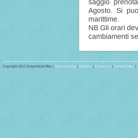
saggio prenotar
Agosto. Si pu
marittime.
NB Gli orari de
cambiamenti sec
Copyright 2012 DreamSicilyVillas |
General terms
|
Partners
|
Contact us
|
Cookie Policy
|