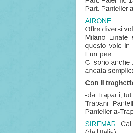
Part. Palermo 1
Part. Panteller
AIRONE
Offre diversi vo
Milano Linate
questo volo in
Europee..
Ci sono anche 2
andata semplice
Con il traghet
-da Trapani, tutt
Trapani- Pantel
Pantelleria-Tra
SIREMAR
Call
(dall’Italia)