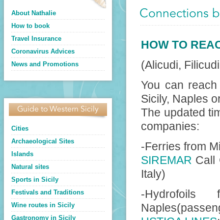
Connections be
About Nathalie
How to book
Travel Insurance
HOW TO REAC
Coronavirus Advices
(Alicudi, Filicu
News and Promotions
You can reach 
Sicily, Naples 
Guide to Western Sicily
The updated tim
companies:
Cities
Archaeological Sites
-Ferries from M
Islands
SIREMAR
Call
Natural sites
Italy)
Sports in Sicily
-Hydrofoils
Festivals and Traditions
Wine routes in Sicily
Naples(passeng
Gastronomy in Sicily