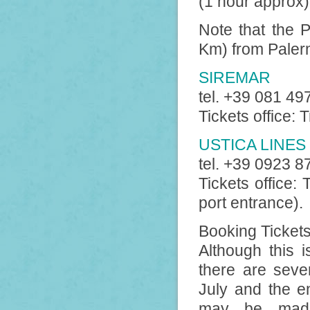
(1 hour approx),
Note that the P
Km) from Palerm
SIREMAR
tel. +39 081 49
Tickets office: 
USTICA LINES
tel. +39 0923 
Tickets office: 
port entrance).
Booking Ticket
Although this 
there are sev
July and the e
may be made 