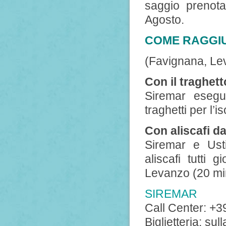
saggio prenotar
Agosto.
COME RAGGIU
(Favignana, Le
Con il traghet
Siremar esegue
traghetti per l’
Con aliscafi d
Siremar e Ust
aliscafi tutti 
Levanzo (20 min
SIREMAR
Call Center: +3
Biglietteria: su