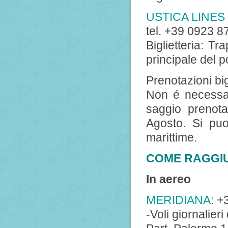
USTICA LINES
tel. +39 0923 
Biglietteria: Tr
principale del p
Prenotazioni bigl
Non é necessa
saggio prenotar
Agosto. Si pu
marittime.
COME RAGGI
In aereo
MERIDIANA
: 
-Voli giornalier