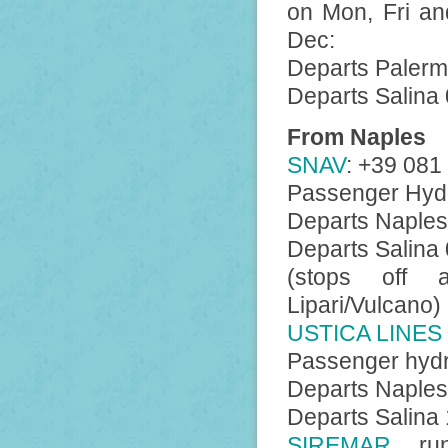
on Mon, Fri a
Dec:
Departs Palerm
Departs Salina
From Naples
SNAV
: +39 081
Passenger Hydr
Departs Naples 
Departs Salina 
(stops off a
Lipari/Vulcano)
USTICA LINES
Passenger hydr
Departs Naples
Departs Salina
SIREMAR
run 