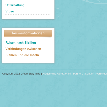
Unterhaltung
Video
Reiseinformationen
Reisen nach Sizilien
Verbindungen zwischen
Sizilien und die Inseln
Copyright 2012 DreamSicilyVillas |
Allegemeine Kondizionen
|
Partners
|
Kontakt
|
Verbindun