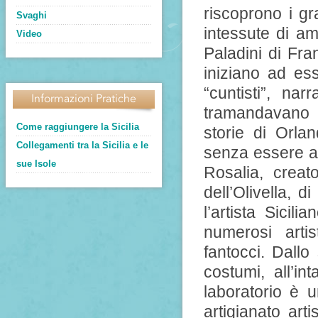
riscoprono i gr
Svaghi
intessute di amo
Video
Paladini di Fra
iniziano ad es
“cuntisti”, nar
Informazioni Pratiche
tramandavano p
Come raggiungere la Sicilia
storie di Orla
Collegamenti tra la Sicilia e le
senza essere an
sue Isole
Rosalia, crea
dell’Olivella, 
l’artista Sicil
numerosi artis
fantocci. Dallo 
costumi, all’int
laboratorio è 
artigianato arti