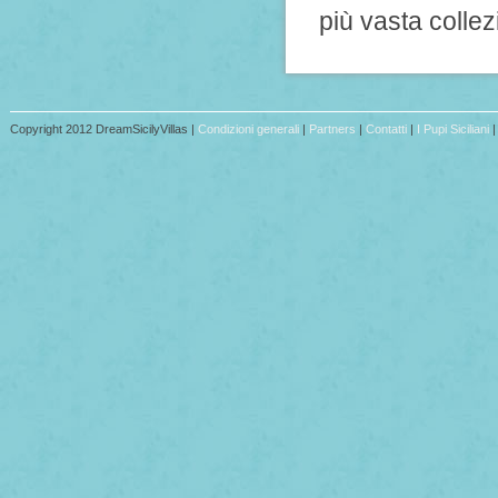
più vasta collezi
Copyright 2012 DreamSicilyVillas |
Condizioni generali
|
Partners
|
Contatti
|
I Pupi Siciliani