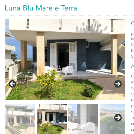
Luna Blu Mare e Terra
C
N
(
C
D
S
A
C
A
S
S
P
E
S
T
M
M