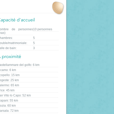
apacité d'accueil
ombre de personnes
10 personnes
max):
hambres:
5
ouble/matrimoniale:
5
alle de bain:
3
 proximité
astellammare del golfo: 6 km
lcamo: 6 km
copello: 15 km
egeste: 25 km
alermo: 65 km
rice: 45 km
an Vito lo Capo: 52 km
rapani: 55 km
ozia: 60 km
arsala: 72 km