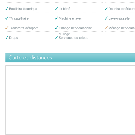
Bouilloire électrique
Lit bébé
Douche extérieur
TV satellitaire
Machine è laver
Lave-vaisselle
Transferts aéroport
Change hebdomadaire
Ménage hebdomad
du linge
Draps
Serviettes de toilette
Carte et distances