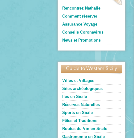
Rencontrez Nathalie
Comment réserver
Assurance Voyage
Conseils Coronavirus
News et Promotions
Guide to Western Sicily
Villes et Villages
Sites archéologiques
Iles en Sicile
Réserves Naturelles
Sports en Sicile
Fêtes et Traditions
Routes du Vin en Sicile
Gastronomie en Sicile