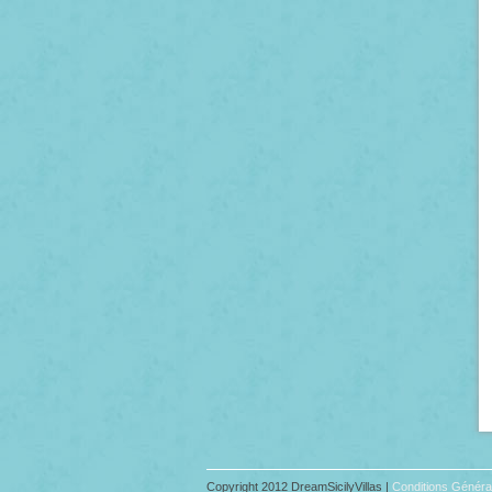
Copyright 2012 DreamSicilyVillas |
Conditions Généra