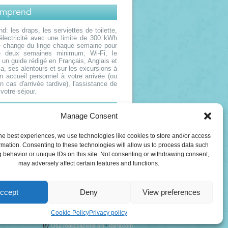
omprend
d: les draps, les serviettes de toilette,
l'électricité avec une limite de 300 kWh
e change du linge chaque semaine pour
e deux semaines minimum, Wi-Fi, le
, un guide rédigé en Français, Anglais et
illa, ses alentours et sur les excursions à
 un accueil personnel à votre arrivée (ou
 cas d'arrivée tardive), l'assistance de
votre séjour.
e comprend pas
Manage Consent
prend pas la taxe de séjour et tout ce
expressement indiqué dans le pargraphe
he best experiences, we use technologies like cookies to store and/or access
end"
rmation. Consenting to these technologies will allow us to process data such
 behavior or unique IDs on this site. Not consenting or withdrawing consent,
may adversely affect certain features and functions.
ccept
Deny
View preferences
Cookie Policy
Privacy policy
By
Os2 realizzazione siti
-
darfil.com