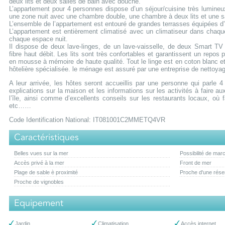
deux lits et deux salles de bain avec douche.
L’appartement pour 4 personnes dispose d’un séjour/cuisine très lumineu
une zone nuit avec une chambre double, une chambre à deux lits et une s
L’ensemble de l’appartement est entouré de grandes terrasses équipées d
L’appartement est entièrement climatisé avec un climatiseur dans chaqu
chaque espace nuit.
Il dispose de deux lave-linges, de un lave-vaisselle, de deux Smart TV
fibre haut débit. Les lits sont très confortables et garantissent un repos 
en mousse à mémoire de haute qualité. Tout le linge est en coton blanc et 
hôtelière spécialisée. le ménage est assuré par une entreprise de nettoyag
A leur arrivée, les hôtes seront accueillis par une personne qui parle 4
explications sur la maison et les informations sur les activités à faire au
l’île, ainsi comme d’excellents conseils sur les restaurants locaux, où
etc……
Code Identification National: IT081001C2MMETQ4VR
Caractéristiques
Belles vues sur la mer
Possibilité de ma
Accès privé à la mer
Front de mer
Plage de sable è proximité
Proche d'une réser
Proche de vignobles
Equipement
Jardin
Climatisation
Accès internet