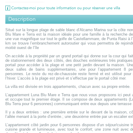
Contactez-moi pour toute information ou pour réserver une villa
Description
Situé sur la longue plage de sable blanc d’Alcamo Marina sur la côte nor
Blu Mare e Terra est la maison idéale pour une famille à la recherche de
une vue magnifique sur tout le golfe de Castellammare, de Punta Raisi à l’
km se trouve l’embranchement autoroutier qui vous permettra de rejoindre
moitié ouest de l’île
On accède à la propriété par un grand portail qui donne sur la cour qui fai
de stationnement des deux côtés, des douches extérieures très pratiques 
portail pour accéder à la plage et une petit jardin devant la maison. U
deux salles de bains supplémentaires, une pour l’appartement 8 pe
personnes. Le reste du rez-de-chaussée reste fermé et est utilisé pour 
l’hiver. L’accès à la plage est privé et s’effectue par le portail côté mer.
La villa est divisée en trois appartements, chacun avec sa propre entrée.
L’appartement Luna Blu Mare e Terra que nous vous proposons ici peut a
et occupe tout le premier étage. Il se compose de deux appartements (
Blu Terra pour 6 personnes) communiquant entre eux depuis une terrasse 
Il y a deux entrées : une première entrée sur le devant de la maison, 
l’allée menant à la porte d’entrée.; une deuxième entrée par un escalier ex
L’appartement côté jardin pour 6 personnes dispose d’un séjour/cuisine t
cuisine grande et lumineuse, avec tout le confort; une zone nuit avec