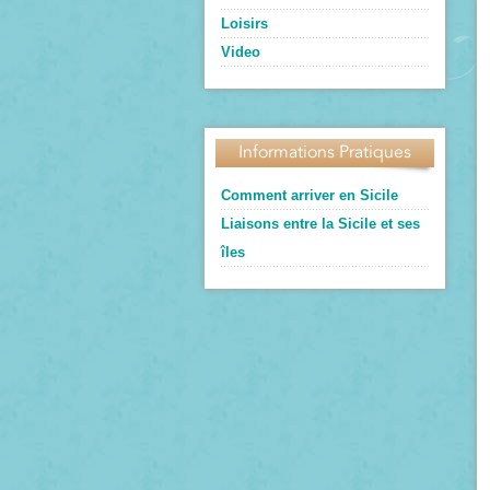
Loisirs
Video
Informations Pratiques
Comment arriver en Sicile
Liaisons entre la Sicile et ses
îles