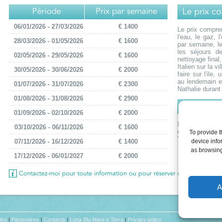
Période
Prix par semaine
Le prix c
06/01/2026 - 27/03/2026
€ 1400
Le prix compren
l'eau, le gaz, 
28/03/2026 - 01/05/2026
€ 1600
par semaine, l
les séjours d
02/05/2026 - 29/05/2026
€ 1600
nettoyage final
Italien sur la v
30/05/2026 - 30/06/2026
€ 2000
faire sur l'ile,
au lendemain en
01/07/2026 - 31/07/2026
€ 2300
Nathalie durant 
01/08/2026 - 31/08/2026
€ 2900
Le prix n
01/09/2026 - 02/10/2026
€ 2000
Le prix ne com
03/10/2026 - 06/11/2026
€ 1600
qui n'est pas 
To provide t
"Le prix compr
07/11/2026 - 16/12/2026
€ 1400
device info
as browsing
17/12/2026 - 06/01/2027
€ 2000
Contactez-moi pour toute information ou pour réserver une villa
A
les
|
Partenaires
|
Contacts
|
Luna Blu Mare e Terra
|
Privacy policy