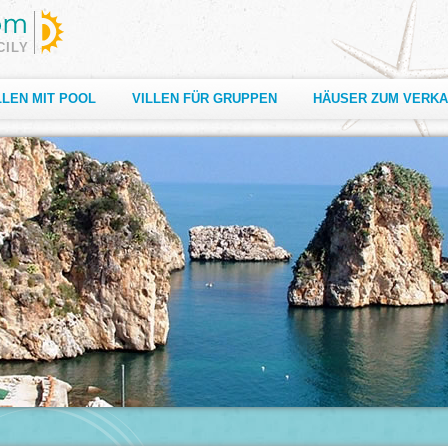
CILY
LLEN MIT POOL
VILLEN FÜR GRUPPEN
HÄUSER ZUM VERK