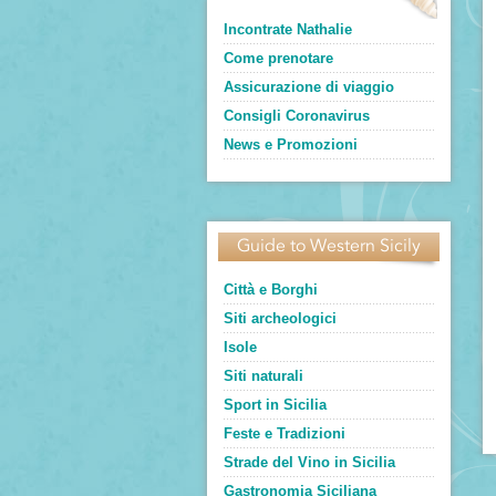
Incontrate Nathalie
Come prenotare
Assicurazione di viaggio
Consigli Coronavirus
News e Promozioni
Guide to Western Sicily
Città e Borghi
Siti archeologici
Isole
Siti naturali
Sport in Sicilia
Feste e Tradizioni
Strade del Vino in Sicilia
Gastronomia Siciliana