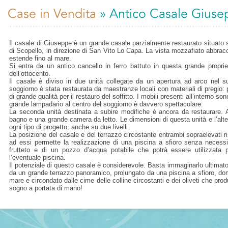
Case in Vendita
» Antico Casale Giuse
Il casale di Giuseppe è un grande casale parzialmente restaurato situato su
di Scopello, in direzione di San Vito Lo Capa. La vista mozzafiato abbraccia
estende fino al mare.
Si entra da un antico cancello in ferro battuto in questa grande proprie
dell’ottocento.
Il casale è diviso in due unità collegate da un apertura ad arco nel su
soggiorno è stata restaurata da maestranze locali con materiali di pregio: pi
di grande qualità per il restauro del soffitto. I mobili presenti all’interno sono 
grande lampadario al centro del soggiorno è davvero spettacolare.
La seconda unità destinata a subire modifiche è ancora da restaurare. A
bagno e una grande camera da letto. Le dimensioni di questa unità e l’alte
ogni tipo di progetto, anche su due livelli.
La posizione del casale e del terrazzo circostante entrambi sopraelevati r
ad essi permette la realizzazione di una piscina a sfioro senza necessi
frutteto e di un pozzo d’acqua potabile che potrà essere utilizzata per
l’eventuale piscina.
Il potenziale di questo casale è considerevole. Basta immaginarlo ultimato
da un grande terrazzo panoramico, prolungato da una piscina a sfioro, dom
mare e circondato dalle cime delle colline circostanti e dei oliveti che produ
sogno a portata di mano!