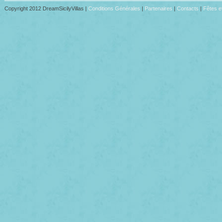
Copyright 2012 DreamSicilyVillas |
Conditions Générales
|
Partenaires
|
Contacts
|
Fêtes e