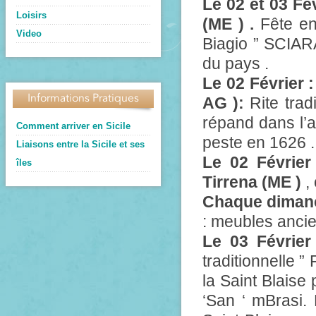
Le 02 et 03 Fé
Loisirs
(ME ) .
Fête en 
Video
Biagio ” SCIA
du pays .
Le 02 Février 
Informations Pratiques
AG ):
Rite trad
répand dans l’ai
Comment arriver en Sicile
peste en 1626 .
Liaisons entre la Sicile et ses
Le 02 Février
îles
Tirrena (ME )
, 
Chaque dimanc
: meubles ancien
Le 03 Février
traditionnelle ”
la Saint Blaise 
‘San ‘ mBrasi. 