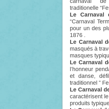
carnaval de
traditionelle “F
Le Carnaval 
“Carnaval Term
pour un des plu
1876 .
Le Carnaval d
masqués à traver
masques typiqu
Le Carnaval d
l’honneur pend
et danse, déf
traditionnel ” Fe
Le Carnaval de 
caractérisent le
produits typique