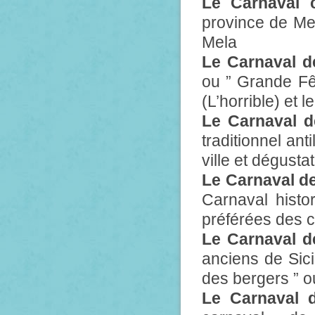
Le Carnaval c
province de Me
Mela
Le Carnaval d
ou ” Grande Fê
(L’horrible) et l
Le Carnaval d
traditionnel ant
ville et dégusta
Le Carnaval de
Carnaval histo
préférées des c
Le Carnaval de
anciens de Sici
des bergers ” 
Le Carnaval d