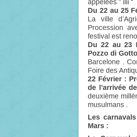
appelées ” ilii “
Du 22 au 25 Fé
La ville d’Ag
Procession ave
festival est ren
Du 22 au 23 F
Pozzo di Gotto
Barcelone . Co
Foire des Antiqu
22 Février : P
de l’arrivée 
deuxième millén
musulmans .
Les carnavals
Mars :