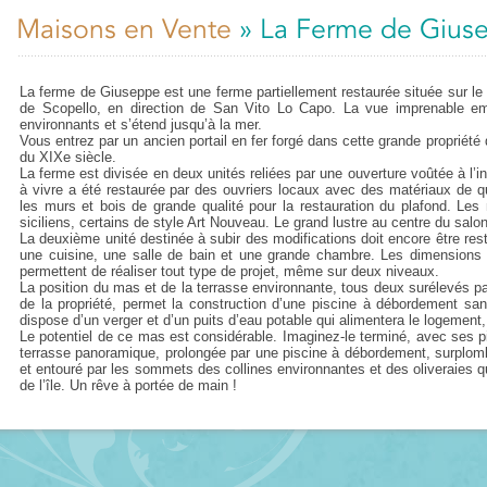
Maisons en Vente
» La Ferme de Gius
La ferme de Giuseppe est une ferme partiellement restaurée située sur le v
de Scopello, en direction de San Vito Lo Capo. La vue imprenable emb
environnants et s’étend jusqu’à la mer.
Vous entrez par un ancien portail en fer forgé dans cette grande propriété d
du XIXe siècle.
La ferme est divisée en deux unités reliées par une ouverture voûtée à l’int
à vivre a été restaurée par des ouvriers locaux avec des matériaux de qua
les murs et bois de grande qualité pour la restauration du plafond. Les
siciliens, certains de style Art Nouveau. Le grand lustre au centre du salo
La deuxième unité destinée à subir des modifications doit encore être rest
une cuisine, une salle de bain et une grande chambre. Les dimensions d
permettent de réaliser tout type de projet, même sur deux niveaux.
La position du mas et de la terrasse environnante, tous deux surélevés par
de la propriété, permet la construction d’une piscine à débordement san
dispose d’un verger et d’un puits d’eau potable qui alimentera le logement, l’
Le potentiel de ce mas est considérable. Imaginez-le terminé, avec ses p
terrasse panoramique, prolongée par une piscine à débordement, surplomba
et entouré par les sommets des collines environnantes et des oliveraies qu
de l’île. Un rêve à portée de main !