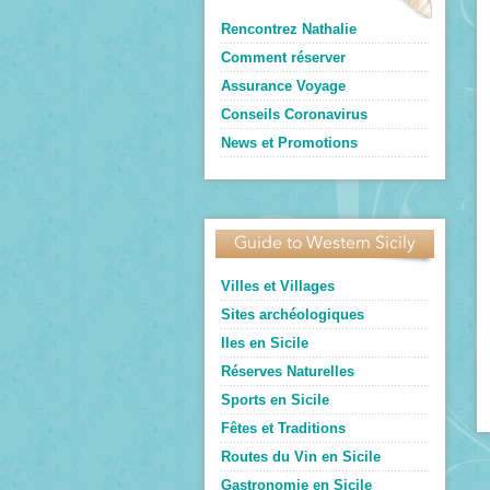
Rencontrez Nathalie
Comment réserver
Assurance Voyage
Conseils Coronavirus
News et Promotions
Guide to Western Sicily
Villes et Villages
Sites archéologiques
Iles en Sicile
Réserves Naturelles
Sports en Sicile
Fêtes et Traditions
Routes du Vin en Sicile
Gastronomie en Sicile