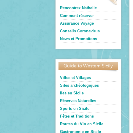
Rencontrez Nathalie
Comment réserver
Assurance Voyage
Conseils Coronavirus
News et Promotions
Guide to Western Sicily
Villes et Villages
Sites archéologiques
Iles en Sicile
Réserves Naturelles
Sports en Sicile
Fêtes et Traditions
Routes du Vin en Sicile
Gastronomie en Sicile