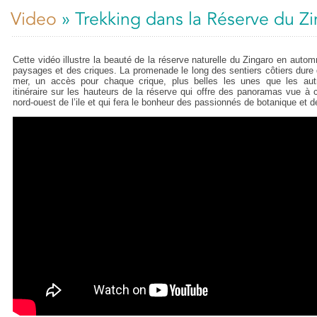
Video
» Trekking dans la Réserve du Z
Cette vidéo illustre la beauté de la réserve naturelle du Zingaro en autom
paysages et des criques. La promenade le long des sentiers côtiers dure
mer, un accès pour chaque crique, plus belles les unes que les aut
itinéraire sur les hauteurs de la réserve qui offre des panoramas vue à 
nord-ouest de l’ile et qui fera le bonheur des passionnés de botanique et 