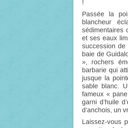
!
Passée la poi
blancheur éc
sédimentaires 
et ses eaux li
succession de c
baie de Guidalo
», rochers ém
barbarie qui att
jusque la poin
sable blanc. U
fameux « pane 
garni d’huile d
d’anchois, un vr
Laissez-vous po