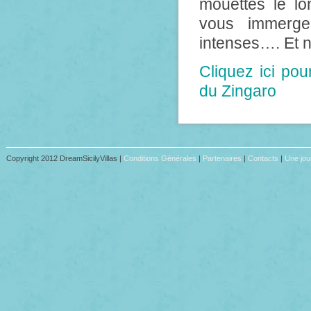
mouettes le lo
vous immerge
intenses…. Et n
Cliquez ici pou
du Zingaro
Copyright 2012 DreamSicilyVillas |
Conditions Générales
|
Partenaires
|
Contacts
|
Une jour